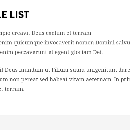
E LIST
cipio creavit Deus caelum et terram.
nim quicumque invocaverit nomen Domini salvus
nim peccaverunt et egent gloriam Dei.
xit Deus mundum ut Filium suum unigenitum dare
 eum non pereat sed habeat vitam aeternam. In prin
t terram.