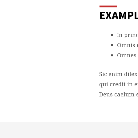
EXAMPL
In prin
Omnis e
Omnes e
Sic enim dile
qui credit in
Deus caelum e