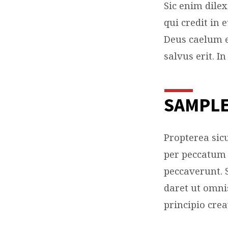
Sic enim dile
GLO
qui credit in
Deus caelum 
MISS
salvus erit. I
SAMPLE
Propterea si
per peccatum 
peccaverunt. 
daret ut omni
principio cre