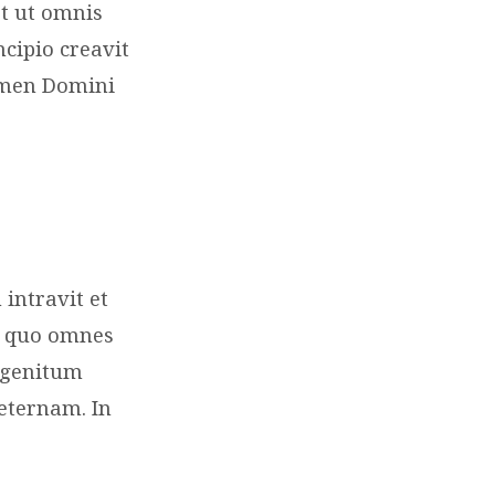
t ut omnis
cipio creavit
omen Domini
ntravit et
n quo omnes
igenitum
eternam. In